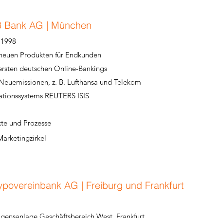
 Bank AG | München​
 1998
neuen Produkten für Endkunden
rsten deutschen Online-Bankings
euemissionen, z. B. Lufthansa und Telekom
ationssystems REUTERS ISIS
kte und Prozesse
Marketingzirkel
Hypovereinbank AG | Freiburg und Frankfurt​
mögensanlage Geschäftsbereich West, Frankfurt