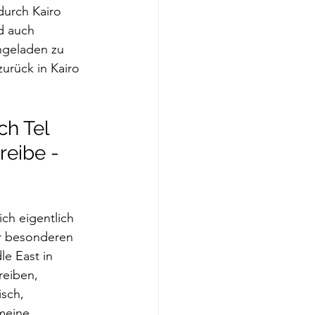
durch Kairo 
d auch 
ingeladen zu 
zurück in Kairo 
h Tel 
reibe - 
ch eigentlich 
r besonderen 
le East in 
reiben, 
sch, 
meine 