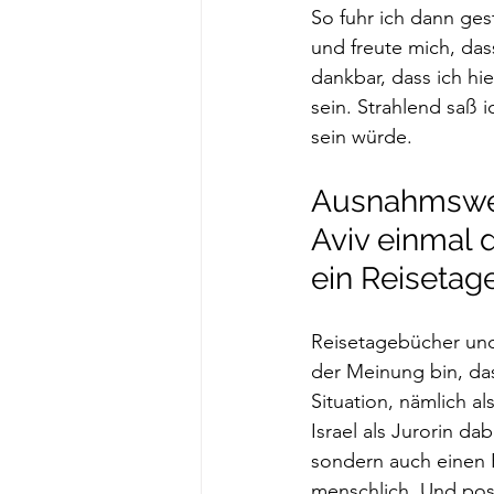
So fuhr ich dann ges
und freute mich, das
dankbar, dass ich hie
sein. Strahlend saß i
sein würde.
Ausnahmsweis
Aviv einmal d
ein Reiseta
Reisetagebücher und 
der Meinung bin, da
Situation, nämlich al
Israel als Jurorin da
sondern auch einen Bl
menschlich. Und post