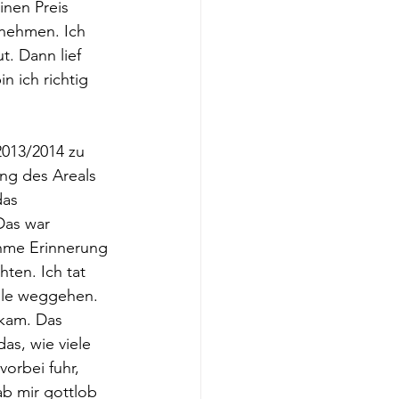
inen Preis 
 nehmen. Ich 
t. Dann lief 
 ich richtig 
013/2014 zu 
ng des Areals 
das 
Das war 
ehme Erinnerung 
ten. Ich tat 
olle weggehen. 
 kam. Das 
as, wie viele 
orbei fuhr, 
ab mir gottlob 