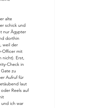
r alte 
er schick und 
st nur Ägypter 
nd dorthin 
, weil der 
-Officer mit 
nicht). Erst, 
ity-Check in 
 Gate zu 
r Aufruf für 
betäubend laut 
 oder Reels auf 
it 
 und ich war 