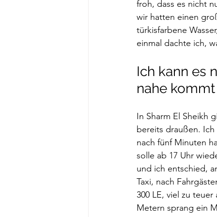
froh, dass es nicht 
wir hatten einen gro
türkisfarbene Wasser
einmal dachte ich, wa
Ich kann es 
nahe kommt
In Sharm El Sheikh g
bereits draußen. Ich
nach fünf Minuten ha
solle ab 17 Uhr wied
und ich entschied, a
Taxi, nach Fahrgästen
300 LE, viel zu teuer
Metern sprang ein M