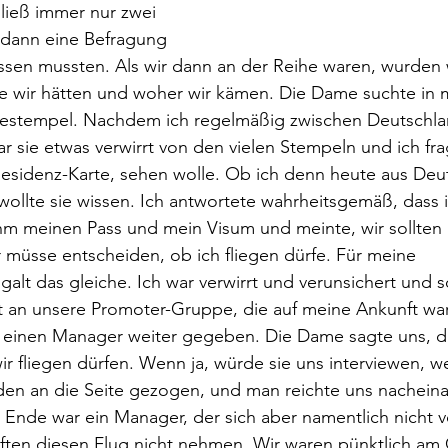
ließ immer nur zwei 
 dann eine Befragung 
ssen mussten. Als wir dann an der Reihe waren, wurden wi
sse wir hätten und woher wir kämen. Die Dame suchte in
estempel. Nachdem ich regelmäßig zwischen Deutschla
ar sie etwas verwirrt von den vielen Stempeln und ich frag
esidenz-Karte, sehen wolle. Ob ich denn heute aus Deut
wollte sie wissen. Ich antwortete wahrheitsgemäß, dass i
ahm meinen Pass und mein Visum und meinte, wir sollten
müsse entscheiden, ob ich fliegen dürfe. Für meine 
galt das gleiche. Ich war verwirrt und verunsichert und sc
t an unsere Promoter-Gruppe, die auf meine Ankunft war
einen Manager weiter gegeben. Die Dame sagte uns, d
r fliegen dürfen. Wenn ja, würde sie uns interviewen, w
rden an die Seite gezogen, und man reichte uns nacheina
Ende war ein Manager, der sich aber namentlich nicht vo
ürften diesen Flug nicht nehmen. Wir waren pünktlich am 