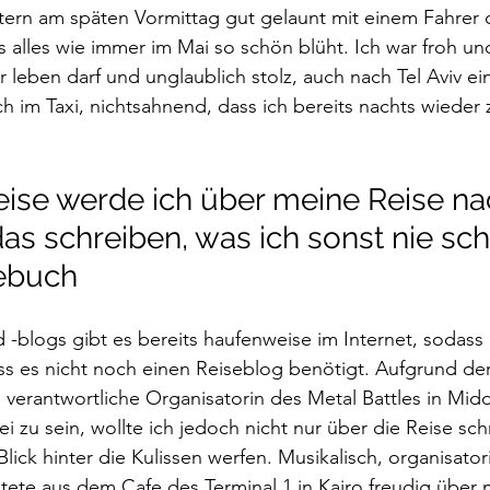
tern am späten Vormittag gut gelaunt mit einem Fahrer 
s alles wie immer im Mai so schön blüht. Ich war froh un
r leben darf und unglaublich stolz, auch nach Tel Aviv e
ch im Taxi, nichtsahnend, dass ich bereits nachts wieder 
e werde ich über meine Reise nac
as schreiben, was ich sonst nie sch
gebuch
-blogs gibt es bereits haufenweise im Internet, sodass i
ss es nicht noch einen Reiseblog benötigt. Aufgrund de
s verantwortliche Organisatorin des Metal Battles in Midd
bei zu sein, wollte ich jedoch nicht nur über die Reise sch
ick hinter die Kulissen werfen. Musikalisch, organisatori
ete aus dem Cafe des Terminal 1 in Kairo freudig über 