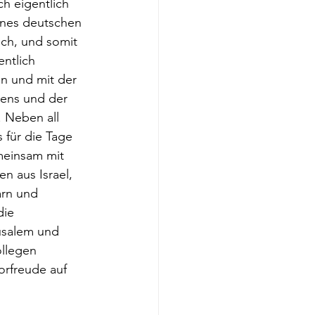
sch eigentlich 
ines deutschen 
ch, und somit 
entlich 
 und mit der 
dens und der 
 Neben all 
 für die Tage 
meinsam mit 
n aus Israel, 
rn und 
die 
usalem und 
ollegen 
rfreude auf 