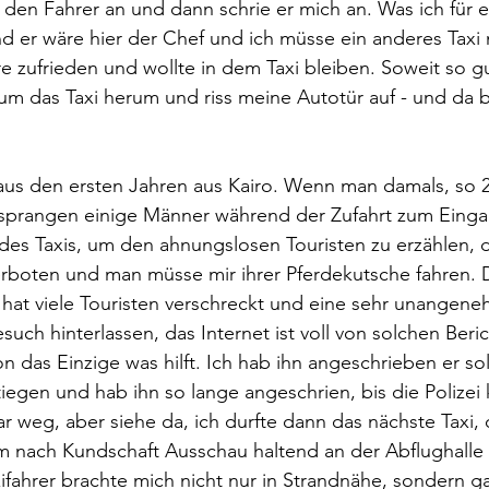
e den Fahrer an und dann schrie er mich an. Was ich für e
d er wäre hier der Chef und ich müsse ein anderes Taxi
e zufrieden und wollte in dem Taxi bleiben. Soweit so gu
m das Taxi herum und riss meine Autotür auf - und da bin
aus den ersten Jahren aus Kairo. Wenn man damals, so 2
 sprangen einige Männer während der Zufahrt zum Einga
es Taxis, um den ahnungslosen Touristen zu erzählen, 
erboten und man müsse mir ihrer Pferdekutsche fahren. 
 hat viele Touristen verschreckt und eine sehr unangen
ch hinterlassen, das Internet ist voll von solchen Berich
ion das Einzige was hilft. Ich hab ihn angeschrieben er s
iegen und hab ihn so lange angeschrien, bis die Polizei
r weg, aber siehe da, ich durfte dann das nächste Taxi, d
 nach Kundschaft Ausschau haltend an der Abflughalle v
xifahrer brachte mich nicht nur in Strandnähe, sondern g