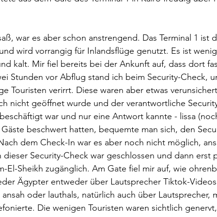
saß, war es aber schon anstrengend. Das Terminal 1 ist de
und wird vorrangig für Inlandsflüge genutzt. Es ist wenig
nd kalt. Mir fiel bereits bei der Ankunft auf, dass dort fa
ei Stunden vor Abflug stand ich beim Security-Check, u
ge Touristen verirrt. Diese waren aber etwas verunsichert
ch nicht geöffnet wurde und der verantwortliche Security
schäftigt war und nur eine Antwort kannte - lissa (noch 
 Gäste beschwert hatten, bequemte man sich, den Secur
Nach dem Check-In war es aber noch nicht möglich, ans
dieser Security-Check war geschlossen und dann erst pe
-El-Sheikh zugänglich. Am Gate fiel mir auf, wie ohren
 jeder Ägypter entweder über Lautsprecher Tiktok-Videos
ansah oder lauthals, natürlich auch über Lautsprecher, m
onierte. Die wenigen Touristen waren sichtlich genervt,