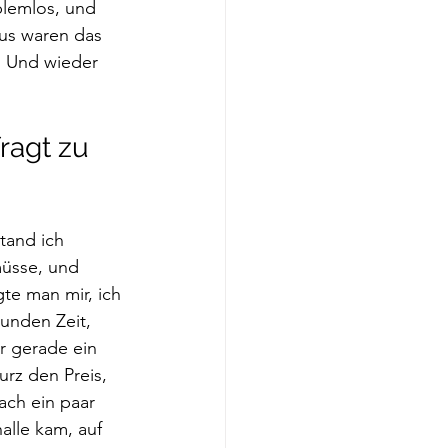
blemlos, und 
aus waren das 
. Und wieder 
ragt zu 
tand ich 
müsse, und 
te man mir, ich 
unden Zeit, 
r gerade ein 
urz den Preis, 
ach ein paar 
lle kam, auf 