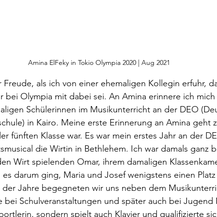
Amina ElFeky in Tokio Olympia 2020 | Aug 2021
 Freude, als ich von einer ehemaligen Kollegin erfuhr, d
r bei Olympia mit dabei sei. An Amina erinnere ich mich 
maligen Schülerinnen im Musikunterricht an der DEO (De
hule) in Kairo. Meine erste Erinnerung an Amina geht z
n der fünften Klasse war. Es war mein erstes Jahr an der 
smusical die Wirtin in Bethlehem. Ich war damals ganz be
 den Wirt spielenden Omar, ihrem damaligen Klassenkame
es darum ging, Maria und Josef wenigstens einen Platz i
e der Jahre begegneten wir uns neben dem Musikunterri
 bei Schulveranstaltungen und später auch bei Jugend M
portlerin, sondern spielt auch Klavier und qualifizierte si