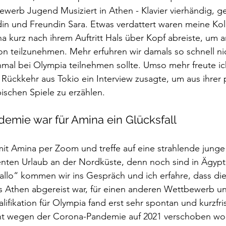
ewerb Jugend Musiziert in Athen - Klavier vierhändig, 
in und Freundin Sara. Etwas verdattert waren meine Koll
a kurz nach ihrem Auftritt Hals über Kopf abreiste, um a
n teilzunehmen. Mehr erfuhren wir damals so schnell ni
nmal bei Olympia teilnehmen sollte. Umso mehr freute ich
 Rückkehr aus Tokio ein Interview zusagte, um aus ihrer 
ischen Spiele zu erzählen.
emie war für Amina ein Glücksfall
it Amina per Zoom und treffe auf eine strahlende junge
nten Urlaub an der Nordküste, denn noch sind in Ägypte
lo“ kommen wir ins Gespräch und ich erfahre, dass die 
us Athen abgereist war, für einen anderen Wettbewerb und
ifikation für Olympia fand erst sehr spontan und kurzfris
ht wegen der Corona-Pandemie auf 2021 verschoben wor