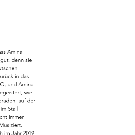
ass Amina 
gut, denn sie 
utschen 
urück in das 
DEO, und Amina 
geistert, wie 
raden, auf der 
m Stall 
cht immer 
usiziert. 
ch im Jahr 2019 