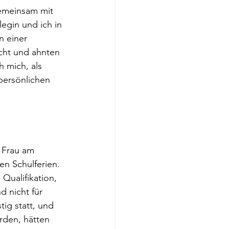
gemeinsam mit 
egin und ich in 
n einer 
cht und ahnten 
 mich, als 
persönlichen 
 Frau am 
n Schulferien. 
Qualifikation, 
 nicht für 
tig statt, und 
den, hätten 