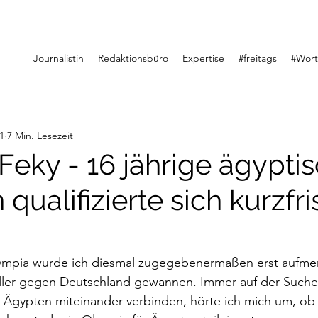
Journalistin
Redaktionsbüro
Expertise
#freitags
#Wor
1
7 Min. Lesezeit
Feky - 16 jährige ägypti
qualifizierte sich kurzfris
mpia wurde ich diesmal zugegebenermaßen erst aufmerk
ller gegen Deutschland gewannen. Immer auf der Such
 Ägypten miteinander verbinden, hörte ich mich um, ob