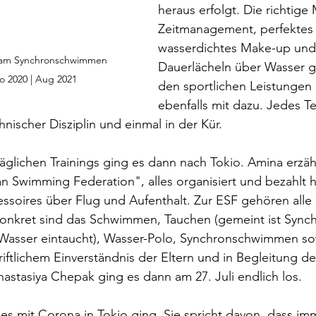
heraus erfolgt. Die richtige 
Zeitmanagement, perfektes O
wasserdichtes Make-up und 
Team Synchronschwimmen 
Dauerlächeln über Wasser 
o 2020 | Aug 2021
den sportlichen Leistungen
ebenfalls mit dazu. Jedes Te
hnischer Disziplin und einmal in der Kür.
glichen Trainings ging es dann nach Tokio. Amina erzähl
an Swimming Federation", alles organisiert und bezahlt h
ssoires über Flug und Aufenthalt. Zur ESF gehören alle 
konkret sind das Schwimmen, Tauchen (gemeint ist Synch
Wasser eintaucht), Wasser-Polo, Synchronschwimmen sow
ftlichem Einverständnis der Eltern und in Begleitung der
astasiya Chepak ging es dann am 27. Juli endlich los.
 es mit Corona in Tokio ging. Sie spricht davon, dass im