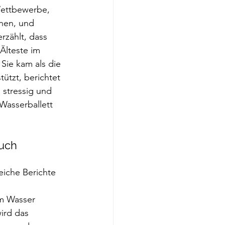
Wettbewerbe, 
nen, und 
rzählt, dass 
Älteste im 
Sie kam als die 
ützt, berichtet 
 stressig und 
Wasserballett 
uch 
reiche Berichte 
m Wasser 
ird das 