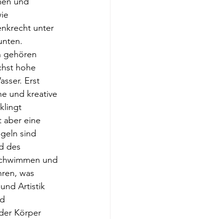
men und 
ie 
nkrecht unter 
nten. 
n gehören 
chst hohe 
sser. Erst 
e und kreative 
klingt 
t aber eine 
geln sind 
d des 
schwimmen und 
ren, was 
nd Artistik 
d 
 der Körper 