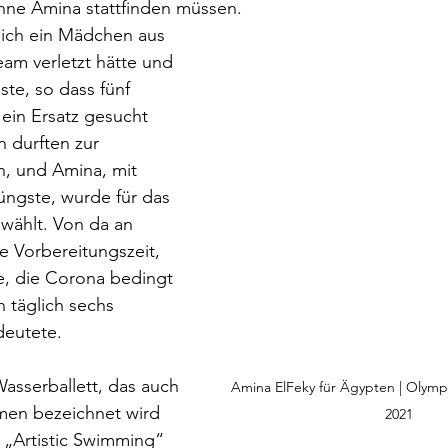
ohne Amina stattfinden müssen. 
sich ein Mädchen aus 
m verletzt hätte und 
te, so dass fünf 
ein Ersatz gesucht 
 durften zur 
n, und Amina, mit 
Jüngste, wurde für das 
ählt. Von da an 
e Vorbereitungszeit, 
e, die Corona bedingt 
h täglich sechs 
deutete.
Wasserballett, das auch 
Amina ElFeky für Ägypten | Olympi
en bezeichnet wird 
2021
s „Artistic Swimming“ 