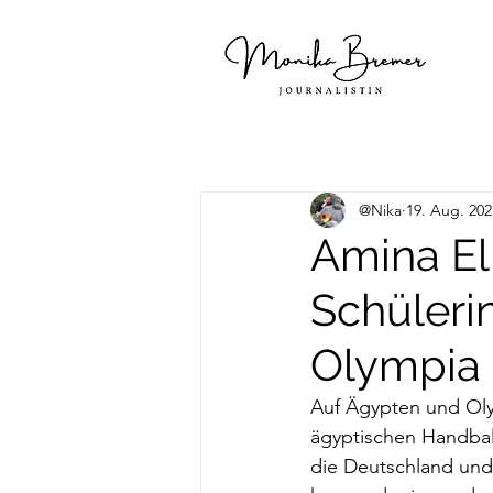
@Nika
19. Aug. 202
Amina El
Schülerin 
Olympia
Auf Ägypten und Oly
ägyptischen Handba
die Deutschland und