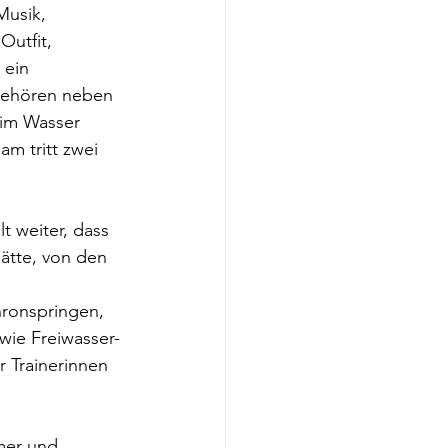
Musik, 
utfit, 
ein 
gehören neben 
 im Wasser 
am tritt zwei 
t weiter, dass 
ätte, von den 
ronspringen, 
ie Freiwasser- 
 Trainerinnen 
mer und 